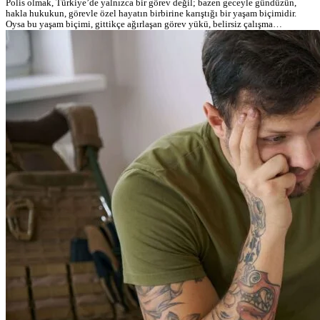
Polis olmak, Türkiye’de yalnızca bir görev değil; bazen geceyle gündüzün,
hakla hukukun, görevle özel hayatın birbirine karıştığı bir yaşam biçimidir.
Oysa bu yaşam biçimi, gittikçe ağırlaşan görev yükü, belirsiz çalışma…