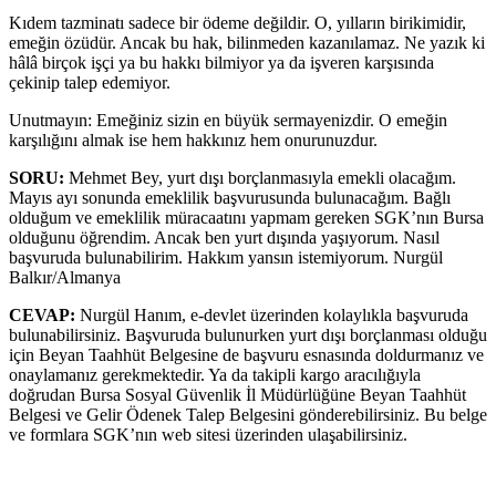
Kıdem tazminatı sadece bir ödeme değildir. O, yılların birikimidir,
emeğin özüdür. Ancak bu hak, bilinmeden kazanılamaz. Ne yazık ki
hâlâ birçok işçi ya bu hakkı bilmiyor ya da işveren karşısında
çekinip talep edemiyor.
Unutmayın: Emeğiniz sizin en büyük sermayenizdir. O emeğin
karşılığını almak ise hem hakkınız hem onurunuzdur.
SORU:
Mehmet Bey, yurt dışı borçlanmasıyla emekli olacağım.
Mayıs ayı sonunda emeklilik başvurusunda bulunacağım. Bağlı
olduğum ve emeklilik müracaatını yapmam gereken SGK’nın Bursa
olduğunu öğrendim. Ancak ben yurt dışında yaşıyorum. Nasıl
başvuruda bulunabilirim. Hakkım yansın istemiyorum. Nurgül
Balkır/Almanya
CEVAP:
Nurgül Hanım, e-devlet üzerinden kolaylıkla başvuruda
bulunabilirsiniz. Başvuruda bulunurken yurt dışı borçlanması olduğu
için Beyan Taahhüt Belgesine de başvuru esnasında doldurmanız ve
onaylamanız gerekmektedir. Ya da takipli kargo aracılığıyla
doğrudan Bursa Sosyal Güvenlik İl Müdürlüğüne Beyan Taahhüt
Belgesi ve Gelir Ödenek Talep Belgesini gönderebilirsiniz. Bu belge
ve formlara SGK’nın web sitesi üzerinden ulaşabilirsiniz.