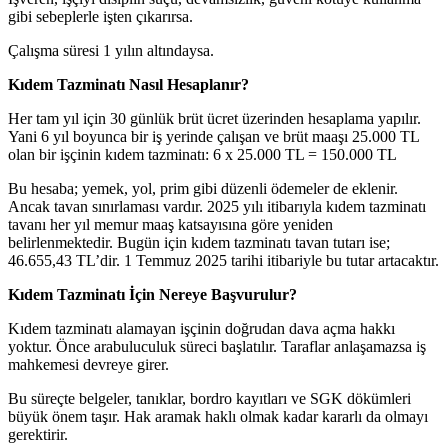
gibi sebeplerle işten çıkarırsa.
Çalışma süresi 1 yılın altındaysa.
Kıdem Tazminatı Nasıl Hesaplanır?
Her tam yıl için 30 günlük brüt ücret üzerinden hesaplama yapılır.
Yani 6 yıl boyunca bir iş yerinde çalışan ve brüt maaşı 25.000 TL
olan bir işçinin kıdem tazminatı: 6 x 25.000 TL = 150.000 TL
Bu hesaba; yemek, yol, prim gibi düzenli ödemeler de eklenir.
Ancak tavan sınırlaması vardır. 2025 yılı itibarıyla kıdem tazminatı
tavanı her yıl memur maaş katsayısına göre yeniden
belirlenmektedir. Bugün için kıdem tazminatı tavan tutarı ise;
46.655,43 TL’dir. 1 Temmuz 2025 tarihi itibariyle bu tutar artacaktır.
Kıdem Tazminatı İçin Nereye Başvurulur?
Kıdem tazminatı alamayan işçinin doğrudan dava açma hakkı
yoktur. Önce arabuluculuk süreci başlatılır. Taraflar anlaşamazsa iş
mahkemesi devreye girer.
Bu süreçte belgeler, tanıklar, bordro kayıtları ve SGK dökümleri
büyük önem taşır. Hak aramak haklı olmak kadar kararlı da olmayı
gerektirir.