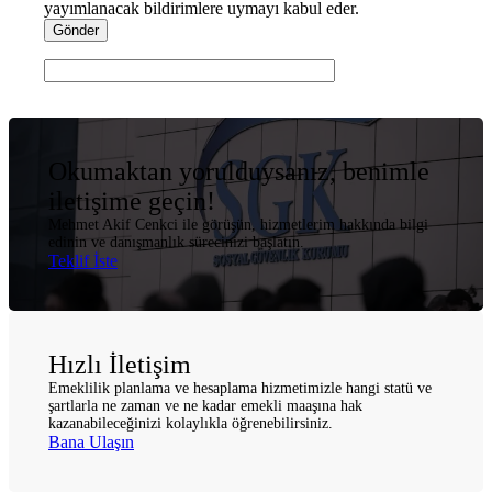
yayımlanacak bildirimlere uymayı kabul eder.
Okumaktan yorulduysanız, benimle
iletişime geçin!
Mehmet Akif Cenkci ile görüşün, hizmetlerim hakkında bilgi
edinin ve danışmanlık sürecinizi başlatın.
Teklif İste
Hızlı İletişim
Emeklilik planlama ve hesaplama hizmetimizle hangi statü ve
şartlarla ne zaman ve ne kadar emekli maaşına hak
kazanabileceğinizi kolaylıkla öğrenebilirsiniz.
Bana Ulaşın