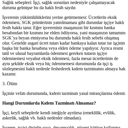
Sağlık sebepleri: İşçi, sağlık sorunları nedeniyle çalışamayacak
duruma gelmişse bu da haklı fesih sayılır.
İşverenin yükümlülüklerini yerine getirmemesi: Ücretlerin eksik
ödenmesi, SGK primlerinin yatırılmaması gibi durumlar işçiye haklı
fesih hakkı tanır. Eğer işvereniniz maaşınızın bir kısmını banka
hesabından bir kısmını ise elden ödüyorsa, yani maaşınızın tamamını
SGK’ya beyan etmiyorsa bu durumda haklı fesih sebebi oluşmuş
olur. Genelde asgari ücret tutarı kadar bankaya kalan tutar ise işçinin
başka bir banka hesabına veya elden ödeme yapılıyor. Ayrıca resmi
tatil ve ulusal bayramlarda ödenmesi gereken tutarın işçiye
ödenmemesi veyahut eksik ödenmesi, fazla mesai ücretlerinin de
aynı şekilde eksik veya hiç ödenmemesi durumunda da işçi iş
sözleşmesini haklı nedenle feshederek kıdem tazminatını almaya hak
kazanır.
3. Ölüm
İşçinin vefatı durumunda, kıdem tazminatı yasal mirasçılarına ödenir.
Hangi Durumlarda Kıdem Tazminatı Alınamaz?
İşçi, keyfi sebeplerle kendi isteğiyle ayrılırsa (emeklilik, evlilik,
askerlik, sağlık vb. haklı nedenler olmadan).
İşveren, işçiyi disiplin suçu, devamsızlık, güveni kötüye kullanma