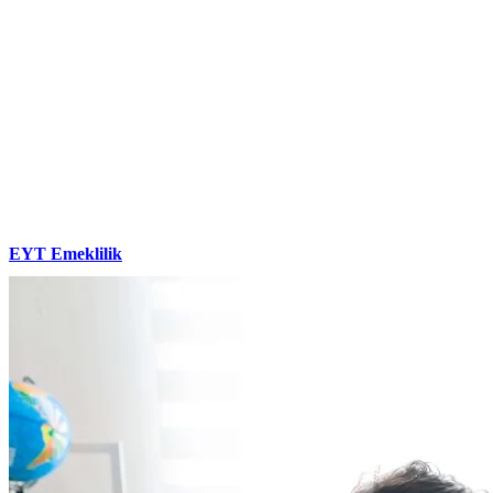
EYT Emeklilik