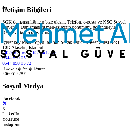
İletişim Bilgileri
SGK danışmanlığı için bize ulaşın. Telefon, e-posta ve KSC Sosyal
Güvenlik Danışmanlığı merkezimizin konumunu görüntüleyin.
Randevu talebi oluşturun.
İçerenköy Mah. Topçu İbrahim Sokak Quick Tower Sitesi No: 8-
10D Ataşehir, Istanbul
info@mehmetakifcenkci.com
0544 850 05 72
0544 850 05 72
Kozyatağı Vergi Dairesi
2060512287
Sosyal Medya
Facebook
X
LinkedIn
YouTube
Instagram