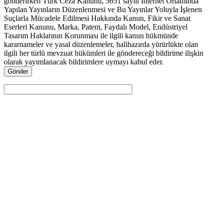
gönderirken Türk Ceza Kanunu, 5651 sayılı İnternet Ortamında
Yapılan Yayınların Düzenlenmesi ve Bu Yayınlar Yoluyla İşlenen
Suçlarla Mücadele Edilmesi Hakkında Kanun, Fikir ve Sanat
Eserleri Kanunu, Marka, Patent, Faydalı Model, Endüstriyel
Tasarım Haklarının Korunması ile ilgili kanun hükmünde
kararnameler ve yasal düzenlemeler, halihazırda yürürlükte olan
ilgili her türlü mevzuat hükümleri ile göndereceği bildirime ilişkin
olarak yayımlanacak bildirimlere uymayı kabul eder.