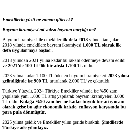
Emeklilerin yüzü ne zaman gülecek?
Bayram ikramiyesi mi yoksa bayram harçlığı mı?
Bayram ikramiyesi ile emekliler
ilk defa 2018
yılında tanıştılar.
2018 yılında emeklilere bayram ikramiyesi
1.000 TL olarak ilk
defa u
ygulanmaya başladı.
2018 yılından 2021 yılına kadar bu rakam ödenmeye devam edildi
ve
2021’de 100 TL’lik bir atışla 1.100
TL oldu.
2023 yılına kadar 1.100 TL ödenen bayram ikramiyeler
i 2023 yılına
gelindiğinde ise 900 TL
artırılarak 2.000 TL’ye çıkartıldı.
Türkiye Yüzyılı, 2024 Türkiye Emekliler yılında ise %50 zam
yapılarak yani 1.000 TL artış yapılarak bayram ikramiyeleri 3.000
TL oldu.
Kulağa %50 zam her ne kadar büyük bir artış oranı
olarak gelse bu ağır ekonomik krizde, enflasyon karşısında bu
para pula dönmüştür.
2025 yılına geldik ve Emekliler yılını geride bıraktık.
Şimdilerde
Türkiye aile yılındayız.