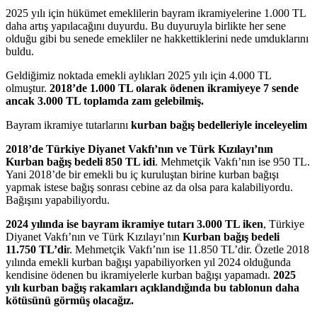
2025 yılı için hükümet emeklilerin bayram ikramiyelerine 1.000 TL
daha artış yapılacağını duyurdu. Bu duyuruyla birlikte her sene
olduğu gibi bu senede emekliler ne hakkettiklerini nede umduklarını
buldu.
Geldiğimiz noktada emekli aylıkları 2025 yılı için 4.000 TL
olmuştur.
2018’de 1.000 TL olarak ödenen ikramiyeye 7 sende
ancak 3.000 TL toplamda zam gelebilmiş.
Bayram ikramiye tutarlarını
kurban bağış bedelleriyle inceleyelim
2018’de Türkiye Diyanet Vakfı’nın ve Türk Kızılayı’nın
Kurban bağış bedeli 850 TL idi
. Mehmetçik Vakfı’nın ise 950 TL.
Yani 2018’de bir emekli bu iç kuruluştan birine kurban bağışı
yapmak istese bağış sonrası cebine az da olsa para kalabiliyordu.
Bağışını yapabiliyordu.
2024 yılında ise bayram ikramiye tutarı 3.000 TL iken
, Türkiye
Diyanet Vakfı’nın ve Türk Kızılayı’nın
Kurban bağış bedeli
11.750 TL’di
r. Mehmetçik Vakfı’nın ise 11.850 TL’dir. Özetle 2018
yılında emekli kurban bağışı yapabiliyorken yıl 2024 olduğunda
kendisine ödenen bu ikramiyelerle kurban bağışı yapamadı.
2025
yılı kurban bağış rakamları açıklandığında bu tablonun daha
kötüsünü görmüş olacağız.