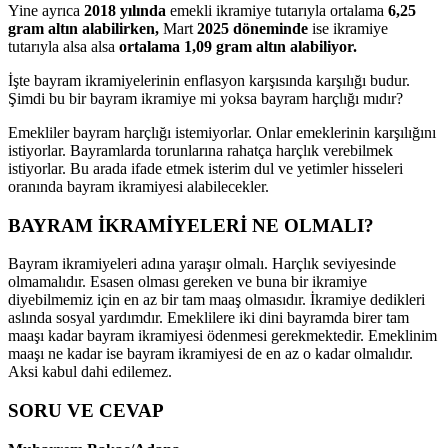
Yine ayrıca
2018 yılında
emekli ikramiye tutarıyla ortalama
6,25
gram altın alabilirken,
Mart
2025
döneminde
ise ikramiye
tutarıyla alsa alsa
ortalama 1,09 gram altın alabiliyor.
İşte bayram ikramiyelerinin enflasyon karşısında karşılığı budur.
Şimdi bu bir bayram ikramiye mi yoksa bayram harçlığı mıdır?
Emekliler bayram harçlığı istemiyorlar. Onlar emeklerinin karşılığını
istiyorlar. Bayramlarda torunlarına rahatça harçlık verebilmek
istiyorlar. Bu arada ifade etmek isterim dul ve yetimler hisseleri
oranında bayram ikramiyesi alabilecekler.
BAYRAM İKRAMİYELERİ NE OLMALI?
Bayram ikramiyeleri adına yaraşır olmalı. Harçlık seviyesinde
olmamalıdır. Esasen olması gereken ve buna bir ikramiye
diyebilmemiz için en az bir tam maaş olmasıdır. İkramiye dedikleri
aslında sosyal yardımdır. Emeklilere iki dini bayramda birer tam
maaşı kadar bayram ikramiyesi ödenmesi gerekmektedir. Emeklinim
maaşı ne kadar ise bayram ikramiyesi de en az o kadar olmalıdır.
Aksi kabul dahi edilemez.
SORU VE CEVAP