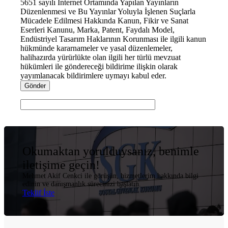
5651 sayılı İnternet Ortamında Yapılan Yayınların
Düzenlenmesi ve Bu Yayınlar Yoluyla İşlenen Suçlarla
Mücadele Edilmesi Hakkında Kanun, Fikir ve Sanat
Eserleri Kanunu, Marka, Patent, Faydalı Model,
Endüstriyel Tasarım Haklarının Korunması ile ilgili kanun
hükmünde kararnameler ve yasal düzenlemeler,
halihazırda yürürlükte olan ilgili her türlü mevzuat
hükümleri ile göndereceği bildirime ilişkin olarak
yayımlanacak bildirimlere uymayı kabul eder.
Okumaktan yorulduysanız, benimle
iletişime geçin!
Mehmet Akif Cenkci ile görüşün, hizmetlerim hakkında bilgi
edinin ve danışmanlık sürecinizi başlatın.
Teklif İste