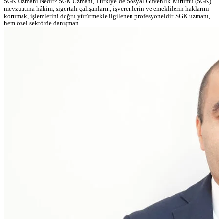
SGK Uzmanı Nedir? SGK Uzmanı, Türkiye’de Sosyal Güvenlik Kurumu (SGK)
mevzuatına hâkim, sigortalı çalışanların, işverenlerin ve emeklilerin haklarını
korumak, işlemlerini doğru yürütmekle ilgilenen profesyoneldir. SGK uzmanı,
hem özel sektörde danışman…