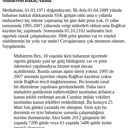
Muharrem Bakaç/Adana
Merhabalar, 01.03.1971 doğumluyum. İlk defa 01.04.1989 yılında
babamın bakkal dükkanında SSK girişim oldu ama o yıllarda
muhasebeci hiç ödeme yapmamış bir gün dahi prim yok. O yıllar
sonrasında 1995-2007 yıllarında vergi mükellefi oldum ama BağKur
kaydım hiç yapılmadı. Sonrasında 05.10.2102 tarihinden beri
sigortalı olarak çalışmaktayım. 3900 prim günüm var ve emekli
olabilmemin bir yolu var mıdır? Cevaplarsanız çok memnun olurum.
Saygılarımla.
Muharrem Bey, 18 yaşında iken babanızın işyerinde
sigorta girişiniz yani işe giriş bildirgeniz var ve prim
ödemeleri yapılmadıysa hizmet tespit davası
açabilirsiniz. Bunda zaman aşımı süresi yoktur. 1995 ile
2007 arasında işyeriniz olupta BağKur kaydınız yoksa
sizde BağKur tescil mağdurusunuz. Bu konuda yasal
bir düzenleme yapılması gerekmektedir. Daha önce
muhalefet partilerinin milletvekilleri tarafından defalarca
kanun teklifi verilmişti ancak Cumhur ittifakı vekilleri
tarafından kanun teklifleri reddedilmişti. Bu konuyu 25
Mart Salı günkü yazımda ele almıştım. Sizin için bu
durumda en iyisi babanızın yanında çalışmışlığınız
üzerine durmanızdır. Aksi halde 2012 girişinizle 60
yaşında 7200 günle veya 63 yaşında 5400 günle kısmi
emekli olursunuz.