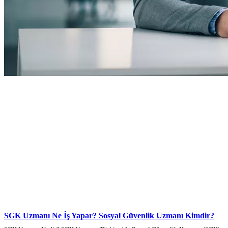
SGK Uzmanı Ne İş Yapar? Sosyal Güvenlik Uzmanı Kimdir?